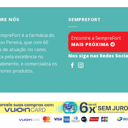
BRE NÓS
SEMPREFORT
empreFort é a farmácia do
Encontre a SempreFort
po Pereira, que com 60
MAIS PRÓXIMA
s de atuação no ramo,
Nos siga nas Redes Socia
a pela excelência no
dimento, e comercializa os
hores produtos.