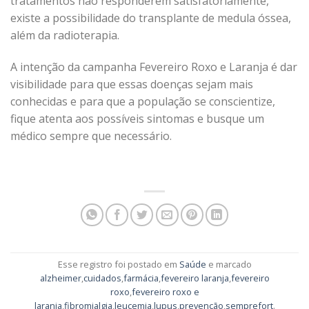
tratamentos não responderem satisfatoriamente,
existe a possibilidade do transplante de medula óssea,
além da radioterapia.
A intenção da campanha Fevereiro Roxo e Laranja é dar
visibilidade para que essas doenças sejam mais
conhecidas e para que a população se conscientize,
fique atenta aos possíveis sintomas e busque um
médico sempre que necessário.
Esse registro foi postado em
Saúde
e marcado
alzheimer
,
cuidados
,
farmácia
,
fevereiro laranja
,
fevereiro
roxo
,
fevereiro roxo e
laranja
,
fibromialgia
,
leucemia
,
lupus
,
prevenção
,
semprefort
.