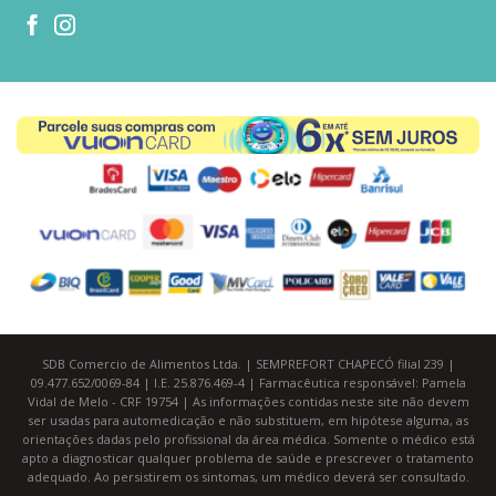
SDB Comercio de Alimentos Ltda. | SEMPREFORT CHAPECÓ filial 239 |
09.477.652/0069-84 | I.E. 25.876.469-4 | Farmacêutica responsável: Pamela
Vidal de Melo - CRF 19754 | As informações contidas neste site não devem
ser usadas para automedicação e não substituem, em hipótese alguma, as
orientações dadas pelo profissional da área médica. Somente o médico está
apto a diagnosticar qualquer problema de saúde e prescrever o tratamento
adequado. Ao persistirem os sintomas, um médico deverá ser consultado.